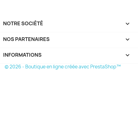
NOTRE SOCIÉTÉ

NOS PARTENAIRES

INFORMATIONS
keyboard_arrow_down
© 2026 - Boutique en ligne créée avec PrestaShop™